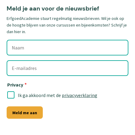
link)
link)
link)
link)
link)
link)
Meld je aan voor de nieuwsbrief
ErfgoedAcademie stuurt regelmatig nieuwsbrieven. Wil je ook op
de hoogte blijven van onze cursussen en bijeenkomsten? Schrijf je
dan hier in.
Naam
E-
mailadres
Privacy
Ik ga akkoord met de
privacyverklaring
Meld me aan