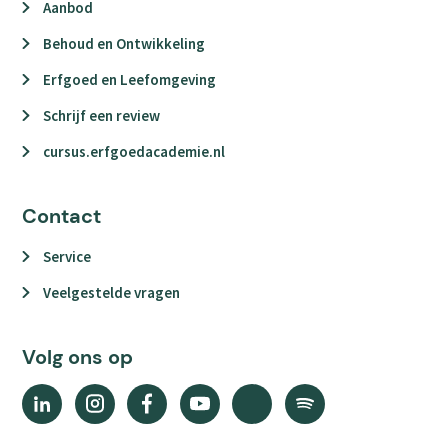
Aanbod
Behoud en Ontwikkeling
Erfgoed en Leefomgeving
Schrijf een review
cursus.erfgoedacademie.nl
Contact
Service
Veelgestelde vragen
Volg ons op
Linkedin
Instagram
Facebook
YouTube
X
Spotify
(external
(external
(external
(external
(external
(external