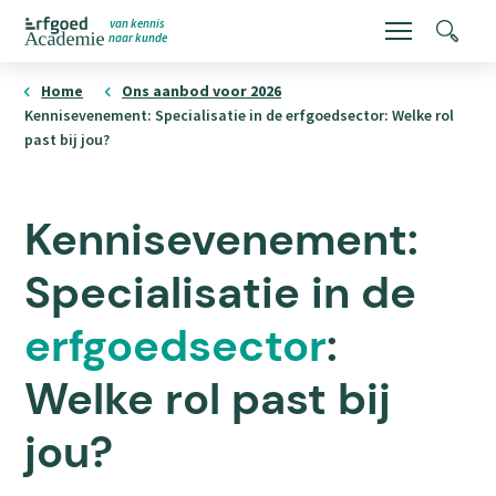
Overslaan
van kennis
Menu
Zoeke
naar kunde
en
ErfgoedAcademie
homepage
naar
Home
Ons aanbod voor 2026
Kennisevenement: Specialisatie in de erfgoedsector: Welke rol
de
past bij jou?
inhoud
gaan
Kennisevenement:
Specialisatie in de
erfgoedsector
:
Welke rol past bij
jou?