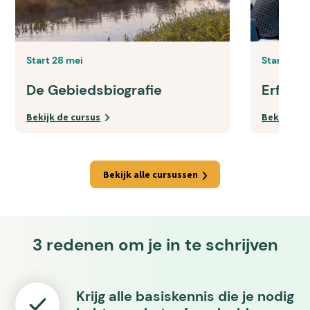
Start 28 mei
Start 1 s
De Gebiedsbiografie
Erfgoe
Bekijk de cursus
Bekijk de 
Bekijk alle cursussen
3 redenen om je in te schrijven
Krijg alle basiskennis die je nodig