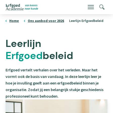
Overslaan
van kennis
Menu
Zoeke
naar kunde
en
ErfgoedAcademie
homepage
naar
Home
Ons aanbod voor 2026
Leerlijn Erfgoedbeleid
de
inhoud
Leerlijn
gaan
Erfgoed
beleid
Erfgoed vertelt verhalen over het verleden. Maar het
vormt ook de basis van vandaag. In deze leerlijn leer je
hoe je invulling geeft aan een erfgoedbeleid binnen je
organisatie. Zodat jij een belangrijk stukje geschiedenis
professioneel kunt behouden.