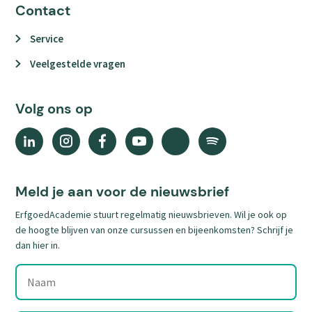
Contact
Service
Veelgestelde vragen
Volg ons op
Linkedin
Instagram
Facebook
YouTube
X
Spotify
(external
(external
(external
(external
(external
(external
link)
link)
link)
link)
link)
link)
Meld je aan voor de nieuwsbrief
ErfgoedAcademie stuurt regelmatig nieuwsbrieven. Wil je ook op
de hoogte blijven van onze cursussen en bijeenkomsten? Schrijf je
dan hier in.
Naam