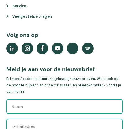
Service
Veelgestelde vragen
Volg ons op
Linkedin
Instagram
Facebook
YouTube
X
Spotify
(external
(external
(external
(external
(external
(external
link)
link)
link)
link)
link)
link)
Meld je aan voor de nieuwsbrief
ErfgoedAcademie stuurt regelmatig nieuwsbrieven. Wil je ook op
de hoogte blijven van onze cursussen en bijeenkomsten? Schrijf je
dan hier in.
Naam
E-