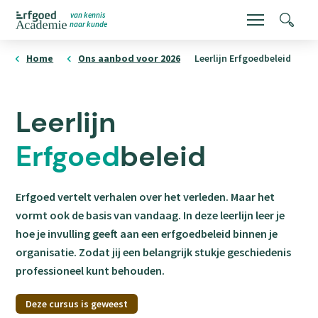
Overslaan
van kennis
Menu
Zoeke
naar kunde
en
ErfgoedAcademie
homepage
naar
Home
Ons aanbod voor 2026
Leerlijn Erfgoedbeleid
de
inhoud
Leerlijn
gaan
Erfgoed
beleid
Erfgoed vertelt verhalen over het verleden. Maar het
vormt ook de basis van vandaag. In deze leerlijn leer je
hoe je invulling geeft aan een erfgoedbeleid binnen je
organisatie. Zodat jij een belangrijk stukje geschiedenis
professioneel kunt behouden.
Deze cursus is geweest