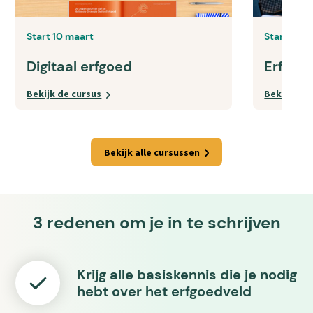
Start 10 maart
Start 3 fe
Digitaal erfgoed
Erfgoe
Bekijk de cursus
Bekijk de 
Bekijk alle cursussen
3 redenen om je in te schrijven
Krijg alle basiskennis die je nodig
hebt over het erfgoedveld