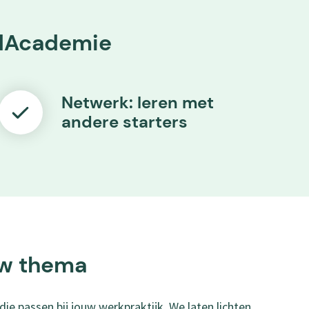
edAcademie
Netwerk: leren met
andere starters
ouw thema
 die passen bij jouw werkpraktijk. We laten lichten