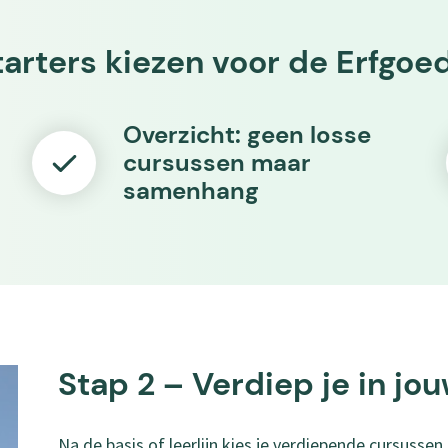
arters kiezen voor de Erfgo
Overzicht: geen losse
cursussen maar
samenhang
Stap 2 – Verdiep je in j
Na de basis of leerlijn kies je verdiepende cursussen