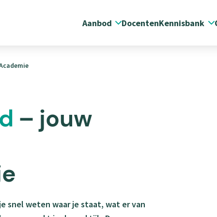
Aanbod
Docenten
Kennisbank
Submenu
S
Aanbod
K
edAcademie
ed
– jouw
ie
je snel weten waar je staat, wat er van