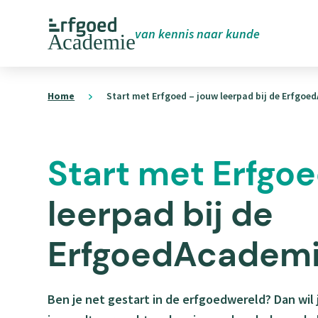
Overslaan
van kennis naar kunde
en
naar
ErfgoedAcademie
de
homepage
Home
Start met Erfgoed – jouw leerpad bij de Erfgo
inhoud
gaan
Start met Erfgo
leerpad bij de
ErfgoedAcadem
Ben je net gestart in de erfgoedwereld? Dan wil 