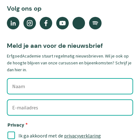
Volg ons op
Linkedin
Instagram
Facebook
YouTube
X
Spotify
(external
(external
(external
(external
(external
(external
link)
link)
link)
link)
link)
link)
Meld je aan voor de nieuwsbrief
ErfgoedAcademie stuurt regelmatig nieuwsbrieven. Wil je ook op
de hoogte blijven van onze cursussen en bijeenkomsten? Schrijf je
dan hier in.
Naam
E-
mailadres
Privacy
Ik ga akkoord met de
privacyverklaring