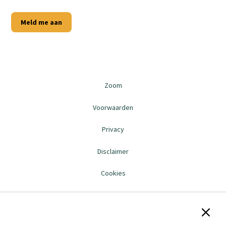
Meld me aan
Zoom
Voorwaarden
Privacy
Disclaimer
Cookies
Sluit