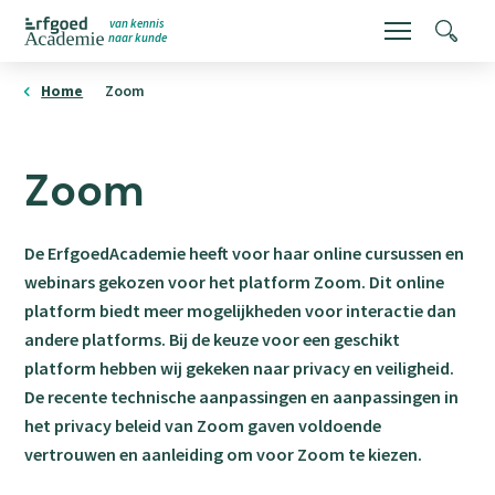
Overslaan
van kennis
Menu
Zoeke
naar kunde
en
ErfgoedAcademie
homepage
naar
Home
Zoom
de
inhoud
Zoom
gaan
De ErfgoedAcademie heeft voor haar online cursussen en
webinars gekozen voor het platform Zoom. Dit online
platform biedt meer mogelijkheden voor interactie dan
andere platforms. Bij de keuze voor een geschikt
platform hebben wij gekeken naar privacy en veiligheid.
De recente technische aanpassingen en aanpassingen in
het privacy beleid van Zoom gaven voldoende
vertrouwen en aanleiding om voor Zoom te kiezen.