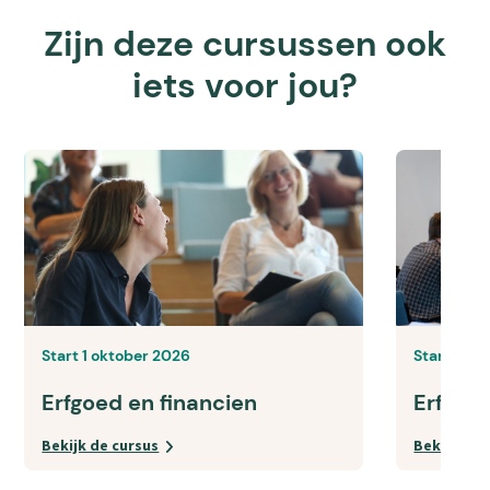
Zijn deze cursussen ook
iets voor jou?
Start 1 oktober 2026
Start 1 s
Erfgoed en financien
Erfgoe
Bekijk de cursus
Bekijk de 