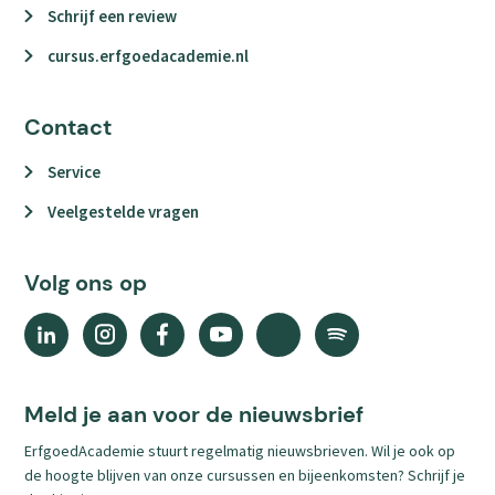
Schrijf een review
cursus.erfgoedacademie.nl
Contact
Service
Veelgestelde vragen
Volg ons op
Linkedin
Instagram
Facebook
YouTube
X
Spotify
(external
(external
(external
(external
(external
(external
link)
link)
link)
link)
link)
link)
Meld je aan voor de nieuwsbrief
ErfgoedAcademie stuurt regelmatig nieuwsbrieven. Wil je ook op
de hoogte blijven van onze cursussen en bijeenkomsten? Schrijf je