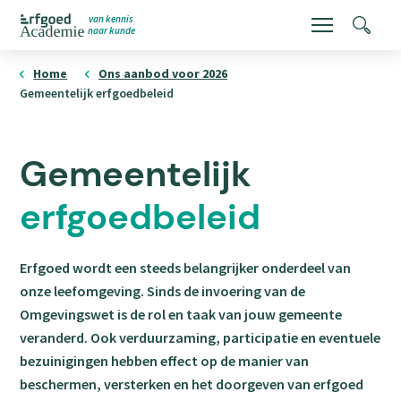
Overslaan
van kennis
Menu
Zoeke
naar kunde
en
ErfgoedAcademie
homepage
naar
Home
Ons aanbod voor 2026
Gemeentelijk erfgoedbeleid
de
inhoud
gaan
Gemeentelijk
erfgoedbeleid
Erfgoed wordt een steeds belangrijker onderdeel van
onze leefomgeving. Sinds de invoering van de
Omgevingswet is de rol en taak van jouw gemeente
veranderd. Ook verduurzaming, participatie en eventuele
bezuinigingen hebben effect op de manier van
beschermen, versterken en het doorgeven van erfgoed