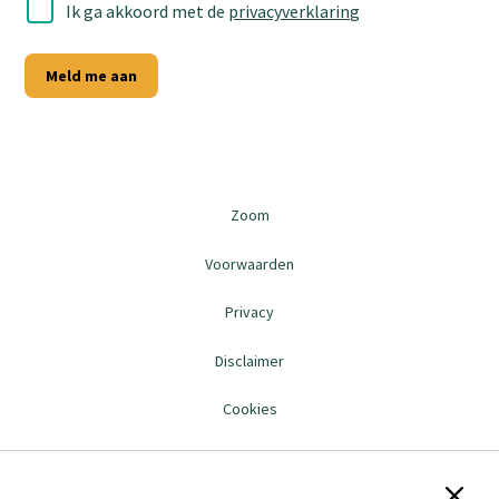
Ik ga akkoord met de
privacyverklaring
Meld me aan
Zoom
Voorwaarden
Privacy
Disclaimer
Cookies
Sluit