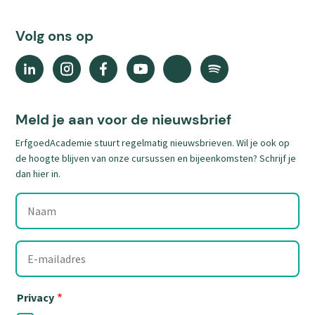
Volg ons op
Linkedin
Instagram
Facebook
YouTube
X
Spotify
(external
(external
(external
(external
(external
(external
link)
link)
link)
link)
link)
link)
Meld je aan voor de nieuwsbrief
ErfgoedAcademie stuurt regelmatig nieuwsbrieven. Wil je ook op
de hoogte blijven van onze cursussen en bijeenkomsten? Schrijf je
dan hier in.
Naam
E-
mailadres
Privacy