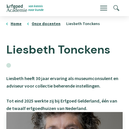
Overslaan
van kennis
Menu
Zoeke
naar kunde
en
ErfgoedAcademie
homepage
naar
Home
Onze docenten
Liesbeth Tonckens
de
inhoud
Liesbeth Tonckens
gaan
Social
media
Liesbeth heeft 30 jaar ervaring als museumconsulent en
adviseur voor collectie beherende instellingen.
Tot eind 2025 werkte zij bij Erfgoed Gelderland, één van
de twaalf erfgoedhuizen van Nederland.