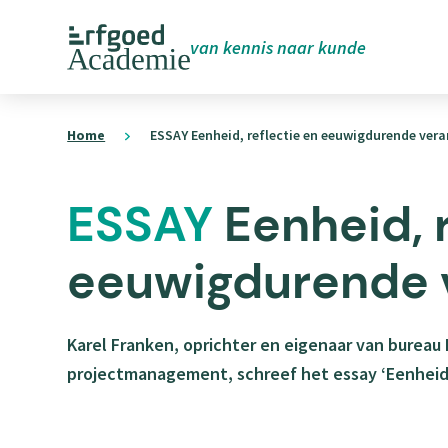
Overslaan
van kennis naar kunde
en
naar
ErfgoedAcademie
de
homepage
Home
ESSAY Eenheid, reflectie en eeuwigdurende ver
inhoud
gaan
ESSAY
Eenheid, r
eeuwigdurende 
Karel Franken, oprichter en eigenaar van bureau
projectmanagement, schreef het essay ‘Eenheid,