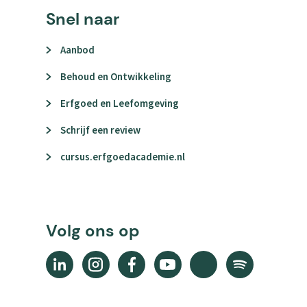
Snel naar
Aanbod
Behoud en Ontwikkeling
Erfgoed en Leefomgeving
Schrijf een review
cursus.erfgoedacademie.nl
Volg ons op
Linkedin
Instagram
Facebook
YouTube
X
Spotify
(external
(external
(external
(external
(external
(external