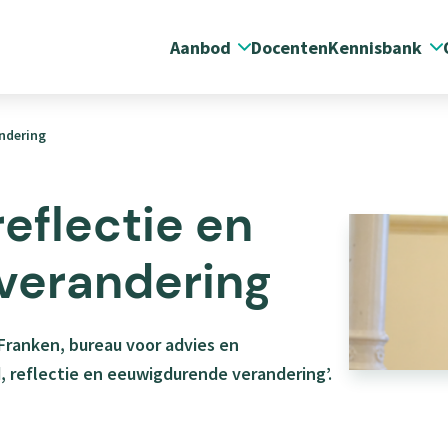
Aanbod
Docenten
Kennisbank
Submenu
S
Aanbod
K
andering
eflectie en
verandering
 Franken, bureau voor advies en
 reflectie en eeuwigdurende verandering’.