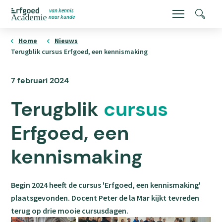
Overslaan
van kennis
Menu
Zoeke
naar kunde
en
ErfgoedAcademie
homepage
naar
Home
Nieuws
Terugblik cursus Erfgoed, een kennismaking
de
inhoud
Publicatiedatum
7 februari 2024
gaan
Terugblik
cursus
Erfgoed, een
kennismaking
Begin 2024 heeft de cursus 'Erfgoed, een kennismaking'
plaatsgevonden. Docent Peter de la Mar kijkt tevreden
terug op drie mooie cursusdagen.