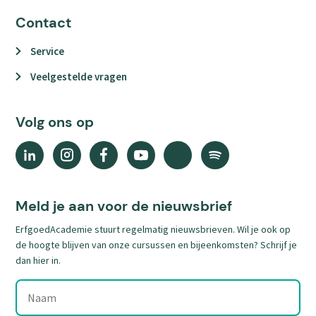
Contact
Service
Veelgestelde vragen
Volg ons op
Linkedin
Instagram
Facebook
YouTube
X
Spotify
(external
(external
(external
(external
(external
(external
link)
link)
link)
link)
link)
link)
Meld je aan voor de nieuwsbrief
ErfgoedAcademie stuurt regelmatig nieuwsbrieven. Wil je ook op
de hoogte blijven van onze cursussen en bijeenkomsten? Schrijf je
dan hier in.
Naam