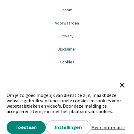
Zoom
Voorwaarden
Privacy
Disclaimer
Cookies
Sluit
Om je zo goed mogelijk van dienst te zijn, maakt deze
website gebruik van functionele cookies en cookies voor
webstatistieken en video's. Door deze melding te
accepteren stem je in met het plaatsen van cookies.
Toestaan
Instellingen
Meer informatie
over
van cookies van deze website
van de cookies van website