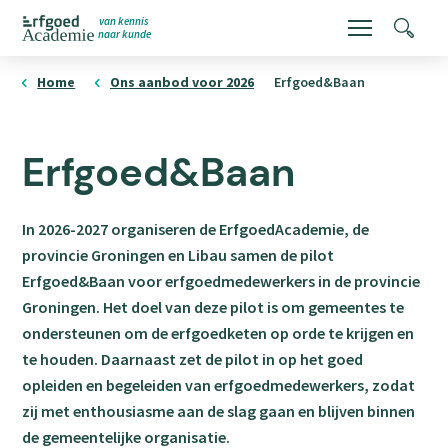
Overslaan
van kennis
Menu
Zoeke
naar kunde
en
ErfgoedAcademie
homepage
naar
Home
Ons aanbod voor 2026
Erfgoed&Baan
de
inhoud
Erfgoed&Baan
gaan
In 2026-2027 organiseren de ErfgoedAcademie, de
provincie Groningen en Libau samen de pilot
Erfgoed&Baan voor erfgoedmedewerkers in de provincie
Groningen. Het doel van deze pilot is om gemeentes te
ondersteunen om de erfgoedketen op orde te krijgen en
te houden. Daarnaast zet de pilot in op het goed
opleiden en begeleiden van erfgoedmedewerkers, zodat
zij met enthousiasme aan de slag gaan en blijven binnen
de gemeentelijke organisatie.