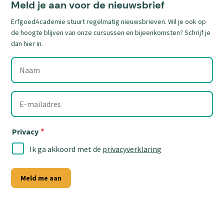
link)
link)
link)
link)
link)
link)
Meld je aan voor de nieuwsbrief
ErfgoedAcademie stuurt regelmatig nieuwsbrieven. Wil je ook op
de hoogte blijven van onze cursussen en bijeenkomsten? Schrijf je
dan hier in.
Naam
E-
mailadres
Privacy
Ik ga akkoord met de
privacyverklaring
Meld me aan