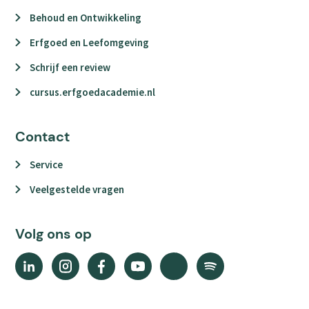
Behoud en Ontwikkeling
Erfgoed en Leefomgeving
Schrijf een review
cursus.erfgoedacademie.nl
Contact
Service
Veelgestelde vragen
Volg ons op
Linkedin
Instagram
Facebook
YouTube
X
Spotify
(external
(external
(external
(external
(external
(external