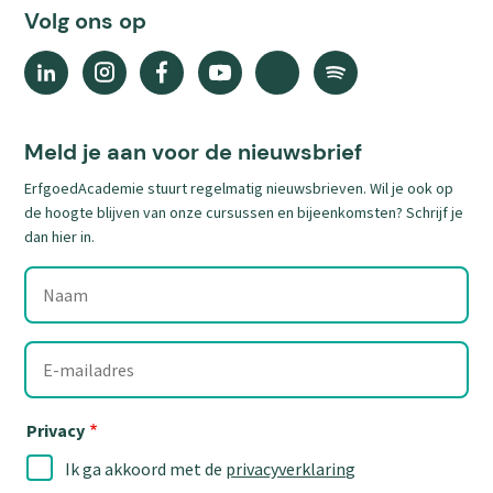
Volg ons op
Linkedin
Instagram
Facebook
YouTube
X
Spotify
(external
(external
(external
(external
(external
(external
link)
link)
link)
link)
link)
link)
Meld je aan voor de nieuwsbrief
ErfgoedAcademie stuurt regelmatig nieuwsbrieven. Wil je ook op
de hoogte blijven van onze cursussen en bijeenkomsten? Schrijf je
dan hier in.
Naam
E-
mailadres
Privacy
Ik ga akkoord met de
privacyverklaring