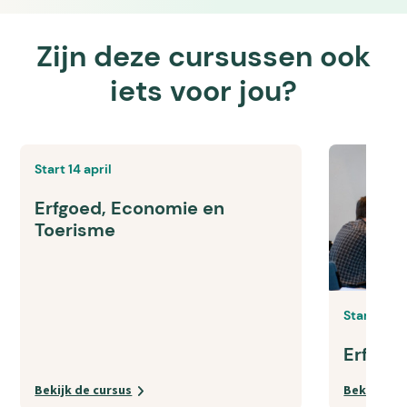
Zijn deze cursussen ook
iets voor jou?
Start 14 april
Erfgoed, Economie en
Toerisme
Start 1 s
Erfgoe
Bekijk de cursus
Bekijk de 