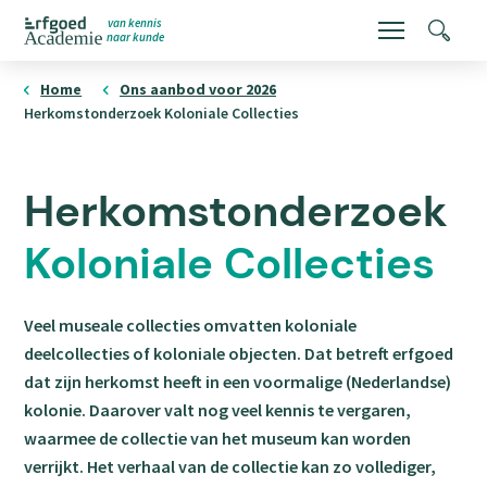
Overslaan
van kennis
Menu
Zoeke
naar kunde
en
ErfgoedAcademie
homepage
naar
Home
Ons aanbod voor 2026
Herkomstonderzoek Koloniale Collecties
de
inhoud
gaan
Herkomstonderzoek
Koloniale Collecties
Veel museale collecties omvatten koloniale
deelcollecties of koloniale objecten. Dat betreft erfgoed
dat zijn herkomst heeft in een voormalige (Nederlandse)
kolonie. Daarover valt nog veel kennis te vergaren,
waarmee de collectie van het museum kan worden
verrijkt. Het verhaal van de collectie kan zo vollediger,